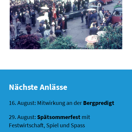
Nächste Anlässe
16. August: Mitwirkung an der
Bergpredigt
29. August:
Spätsommerfest
mit
Festwirtschaft, Spiel und Spass