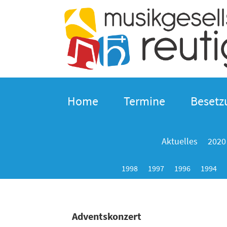
Home
Termine
Besetz
Aktuelles
2020
1998
1997
1996
1994
Adventskonzert