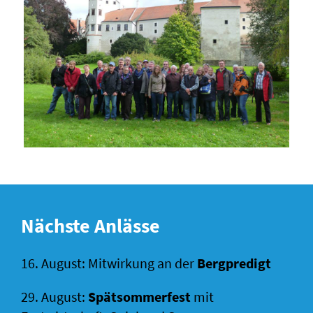
Nächste Anlässe
16. August: Mitwirkung an der
Bergpredigt
29. August:
Spätsommerfest
mit